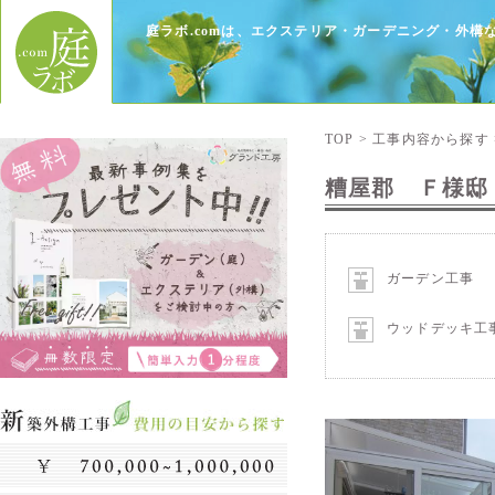
庭ラボ.comは、エクステリア・ガーデニング・外
TOP
>
工事内容から探す
糟屋郡 Ｆ様
ガーデン工事
ウッドデッキ工