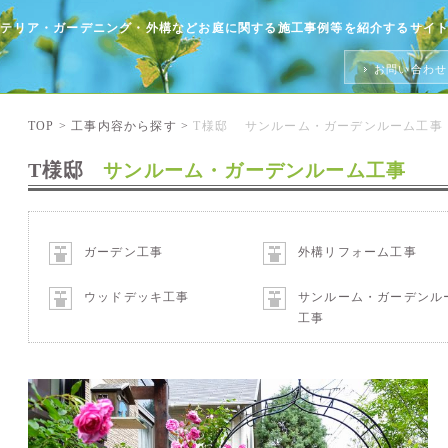
クステリア・ガーデニング・外構などお庭に関する施工事例等を紹介するサイ
お問い合わ
TOP
>
工事内容から探す
>
T様邸 サンルーム・ガーデンルーム工事
T様邸
サンルーム・ガーデンルーム工事
ガーデン工事
外構リフォーム工事
ウッドデッキ工事
サンルーム・ガーデンル
工事