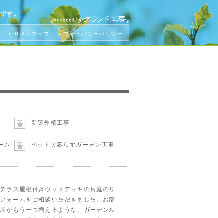
トです。
せ
サイトマップ
プライバシーポリシー
新築外構工事
ーム
ペットと暮らすガーデン工事
テラス屋根付きウッドデッキのお庭のリ
フォームをご相談いただきました。お部
屋がもう一つ増えるような、ガーデンル